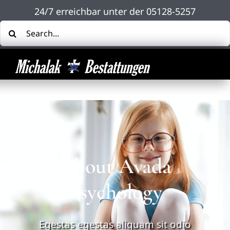
Zum
24/7 erreichbar unter der
05128-5257
Inhalt
Suche
springen
nach:
About Avada
Psychology
Egestas egestas aliquam sit odio