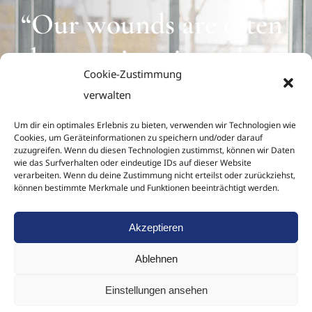
“Our wounds are often
the openings into the
Cookie-Zustimmung
best and most beautiful
verwalten
part of us.”
Um dir ein optimales Erlebnis zu bieten, verwenden wir Technologien wie
Cookies, um Geräteinformationen zu speichern und/oder darauf
zuzugreifen. Wenn du diesen Technologien zustimmst, können wir Daten
wie das Surfverhalten oder eindeutige IDs auf dieser Website
verarbeiten. Wenn du deine Zustimmung nicht erteilst oder zurückziehst,
Nulla porttitor accumsan
können bestimmte Merkmale und Funktionen beeinträchtigt werden.
tincidunt. Praesent sapien
Akzeptieren
massa, convallis a
Ablehnen
pellentesque nec, egestas
Einstellungen ansehen
non nisi.